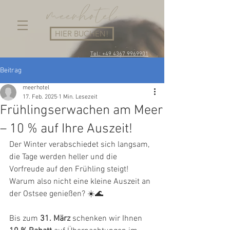
HIER BUCHEN!
Tel.: +49 4367 9969901
Beitrag
meerhotel
17. Feb. 2025
1 Min. Lesezeit
Frühlingserwachen am Meer
– 10 % auf Ihre Auszeit!
Der Winter verabschiedet sich langsam, 
die Tage werden heller und die 
Vorfreude auf den Frühling steigt! 
Warum also nicht eine kleine Auszeit an 
der Ostsee genießen? ☀️🌊
Bis zum 
31. März
 schenken wir Ihnen 