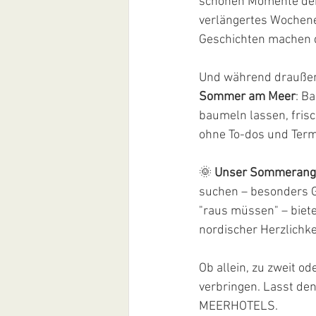
schönen Momente denk
verlängertes Wochene
Geschichten machen 
Und während draußen
Sommer am Meer
: B
baumeln lassen, frisc
ohne To-dos und Term
🌞 
Unser Sommerange
suchen – besonders 
"raus müssen" – biet
nordischer Herzlichke
Ob allein, zu zweit o
verbringen. Lasst den
MEERHOTELS.