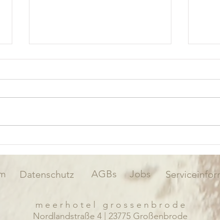
Die 
um G
Heil
Wer U
hat di
Feine
flach
Heili
Familienurlaub in Großenbrode
mache
– Aktivitäten für Groß und Klein
ideale
an der Ostsee
um
AGBs
Jobs
Datenschutz
Serviceinfo
m e e r h o t e l g r o s s e n b r o d e
Nordlandstraße 4 | 23775 Großenbrode