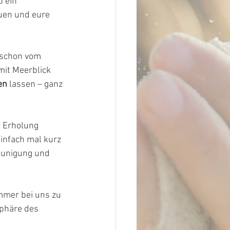
 ein 
uen und eure 
 schon vom 
mit Meerblick 
en
 lassen – ganz 
e Erholung 
nfach mal kurz 
eunigung und 
ommer bei uns zu 
sphäre des 