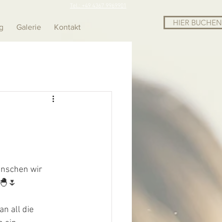
Tel.: +49 4367 9969901
HIER BUCHEN
g
Galerie
Kontakt
nschen wir 
 🐣🌷
n all die 