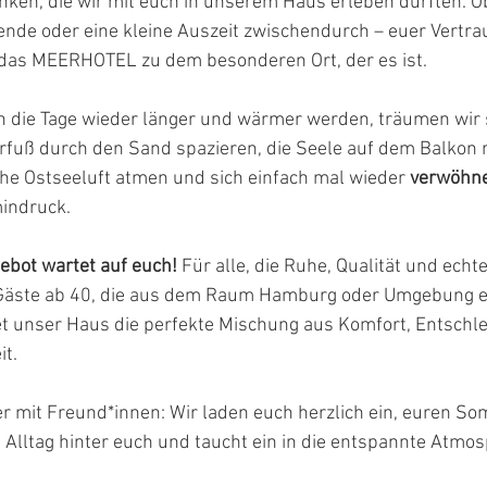
en, die wir mit euch in unserem Haus erleben durften. Ob
nde oder eine kleine Auszeit zwischendurch – euer Vertra
das MEERHOTEL zu dem besonderen Ort, der es ist.
 die Tage wieder länger und wärmer werden, träumen wir
arfuß durch den Sand spazieren, die Seele auf dem Balkon 
he Ostseeluft atmen und sich einfach mal wieder 
verwöhn
indruck.
bot wartet auf euch!
 Für alle, die Ruhe, Qualität und echt
Gäste ab 40, die aus dem Raum Hamburg oder Umgebung ei
et unser Haus die perfekte Mischung aus Komfort, Entschl
it.
der mit Freund*innen: Wir laden euch herzlich ein, euren S
 Alltag hinter euch und taucht ein in die entspannte Atmo