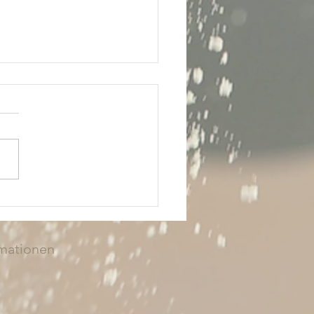
schönsten Strände rund
roßenbrode,
igenhafen und Fehmarn
rlaub in Großenbrode macht,
e Ostsee direkt vor der Tür.
r Sand, Dünen, Strandkörbe,
es Wasser und die Nähe zu
genhafen und Fehmarn
n die Region zu einem
n Ziel fü
rmationen