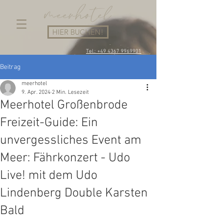
HIER BUCHEN!
Tel.: +49 4367 9969901
Beitrag
meerhotel
9. Apr. 2024
2 Min. Lesezeit
Meerhotel Großenbrode
Freizeit-Guide: Ein
unvergessliches Event am
Meer: Fährkonzert - Udo
Live! mit dem Udo
Lindenberg Double Karsten
Bald