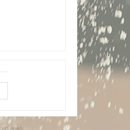
schönsten Strände rund
roßenbrode,
igenhafen und Fehmarn
rlaub in Großenbrode macht,
e Ostsee direkt vor der Tür.
r Sand, Dünen, Strandkörbe,
es Wasser und die Nähe zu
genhafen und Fehmarn
n die Region zu einem
n Ziel fü
rmationen