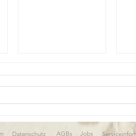
Die 
um G
Heil
Wer U
hat di
Feine
flach
Heili
Familienurlaub in Großenbrode
mache
– Aktivitäten für Groß und Klein
ideale
an der Ostsee
um
AGBs
Jobs
Datenschutz
Serviceinfo