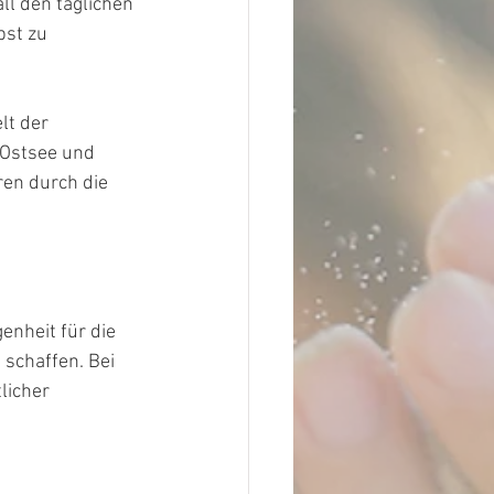
ll den täglichen 
st zu 
lt der 
Ostsee und 
en durch die 
  
enheit für die 
schaffen. Bei 
icher 