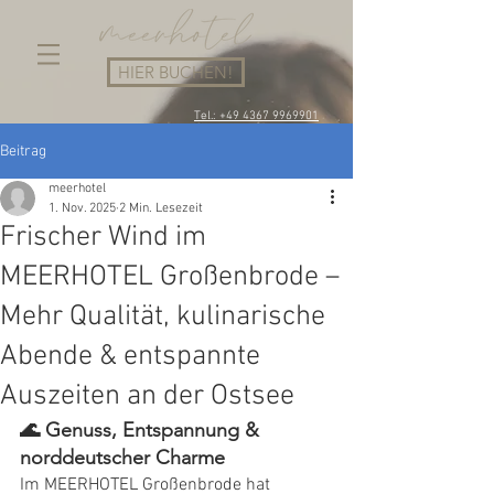
HIER BUCHEN!
Tel.: +49 4367 9969901
Beitrag
meerhotel
1. Nov. 2025
2 Min. Lesezeit
Frischer Wind im
MEERHOTEL Großenbrode –
Mehr Qualität, kulinarische
Abende & entspannte
Auszeiten an der Ostsee
🌊 Genuss, Entspannung & 
norddeutscher Charme
Im MEERHOTEL Großenbrode hat 