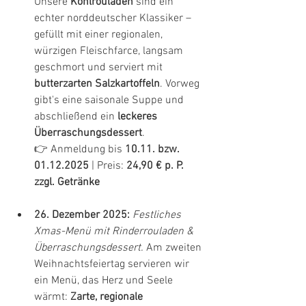
Unsere 
Kohlrouladen
 sind ein 
echter norddeutscher Klassiker – 
gefüllt mit einer regionalen, 
würzigen Fleischfarce, langsam 
geschmort und serviert mit 
butterzarten Salzkartoffeln
. Vorweg 
gibt's eine saisonale Suppe und 
abschließend ein 
leckeres 
Überraschungsdessert
.
👉 Anmeldung bis 
10.11. bzw. 
01.12.2025
 | Preis: 
24,90 € p. P. 
zzgl. Getränke
26. Dezember 2025:
Festliches 
Xmas-Menü mit Rinderrouladen & 
Überraschungsdessert. 
Am zweiten 
Weihnachtsfeiertag servieren wir 
ein Menü, das Herz und Seele 
wärmt: 
Zarte, regionale 