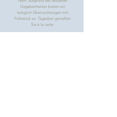
Nein, aufgrund der aktuellen
Gegebenheiten bieten wir
lediglich Übernachtungen mit
Frühstück an. Tagsüber genießen
Sie à la carte.
Bieten Sie vegane/ vegetarische
Küche?
Ja, bitte informieren Sie uns jedoch
vor Ihrer Anreise über
Unverträglichkeiten und
Besonderheiten.
Wie weit ist es bis zum Strand?
Der Weststrand von Großenbrode
ist etwa 700 m entfernt, der
Südstrand ist ebenfalls fußläufig zu